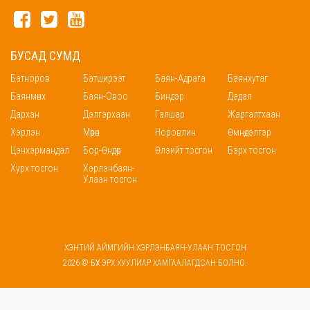
БУСАД СУМД
Батноров
Батширээт
Баян-Адрага
Баянхутаг
Баянмөнх
Баян-Овоо
Биндэр
Дадал
Дархан
Дэлгэрхаан
Галшар
Жаргалтхаан
Хэрлэн
Мөрөн
Норовлин
Өмнөдэлгэр
Цэнхэрмандал
Бор-Өндөр
Өлзийт тосгон
Бэрх тосгон
Хурх тосгон
Хэрлэнбаян-
Улаан тосгон
ХЭНТИЙ АЙМГИЙН ХЭРЛЭНБАЯН-УЛААН ТОСГОН
2026 © БҮХ ЭРХ ХУУЛИАР ХАМГААЛАГДСАН БОЛНО.