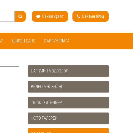
Санал хүсэлт
Сайтын бүтэц
АЛ
ШИЛЭН ДАНС
БАЙГУУЛЛАГА
ЦАГ ҮЕИЙН МЭДЭЭЛЭЛ
ВИДЕО МЭДЭЭЛЭЛ
ТӨСӨЛ ХӨТӨЛБӨР
ФОТО ГАЛЕРЕЙ