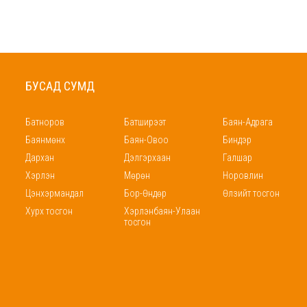
БУСАД СУМД
Батноров
Батширээт
Баян-Адрага
Баянмөнх
Баян-Овоо
Биндэр
Дархан
Дэлгэрхаан
Галшар
Хэрлэн
Мөрөн
Норовлин
Цэнхэрмандал
Бор-Өндөр
Өлзийт тосгон
Хурх тосгон
Хэрлэнбаян-Улаан
тосгон