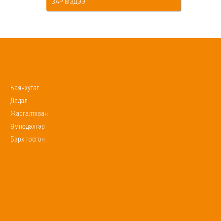
ЗАР МЭДЭЭ
Баянхутаг
Дадал
Жаргалтхаан
Өмнөдэлгэр
Бэрх тосгон