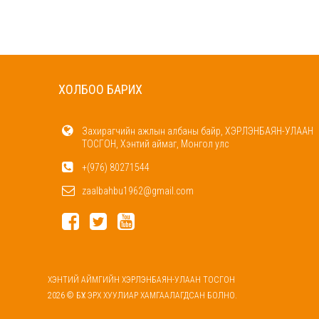
ХОЛБОО БАРИХ
Захирагчийн ажлын албаны байр, ХЭРЛЭНБАЯН-УЛААН
ТОСГОН, Хэнтий аймаг, Монгол улс
+(976) 80271544
zaalbahbu1962@gmail.com
ХЭНТИЙ АЙМГИЙН ХЭРЛЭНБАЯН-УЛААН ТОСГОН
2026 © БҮХ ЭРХ ХУУЛИАР ХАМГААЛАГДСАН БОЛНО.