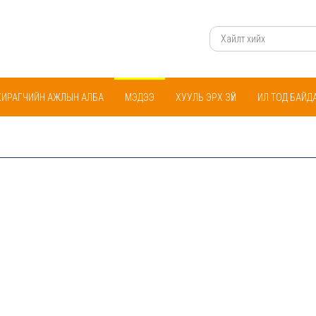
ХИРАГЧИЙН АЖЛЫН АЛБА
МЭДЭЭ
ХУУЛЬ ЭРХ ЗҮЙ
ИЛ ТОД БАЙД