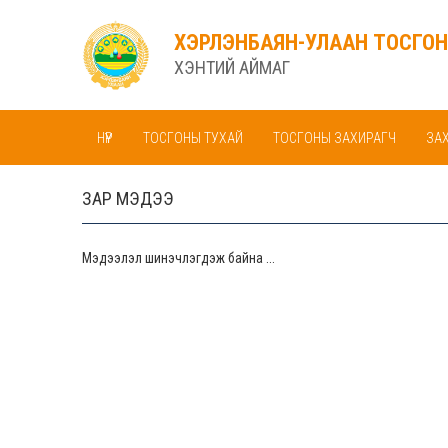
ХЭРЛЭНБАЯН-УЛААН ТОСГОН
ХЭНТИЙ АЙМАГ
НҮҮР
ТОСГОНЫ ТУХАЙ
ТОСГОНЫ ЗАХИРАГЧ
ЗА
ЗАР МЭДЭЭ
Мэдээлэл шинэчлэгдэж байна ...