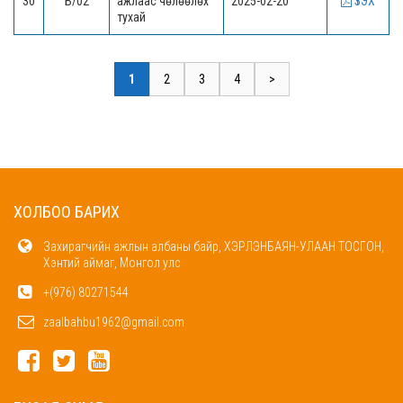
30
Б/02
ажлаас чөлөөлөх
2025-02-20
ҮЗЭХ
тухай
1
2
3
4
>
ХОЛБОО БАРИХ
Захирагчийн ажлын албаны байр, ХЭРЛЭНБАЯН-УЛААН ТОСГОН,
Хэнтий аймаг, Монгол улс
+(976) 80271544
zaalbahbu1962@gmail.com