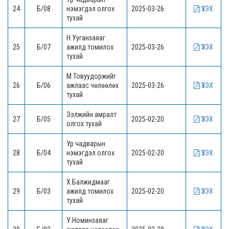
24
Б/08
нэмэгдэл олгох
2025-03-26
ҮЗЭХ
тухай
Н.Ууганзаяаг
25
Б/07
ажилд томилох
2025-03-26
ҮЗЭХ
тухай
М.Товуудоржийг
26
Б/06
ажлаас чөлөөлөх
2025-03-26
ҮЗЭХ
тухай
Ээлжийн амралт
27
Б/05
2025-02-20
ҮЗЭХ
олгох тухай
Ур чадварын
28
Б/04
нэмэгдэл олгох
2025-02-20
ҮЗЭХ
тухай
Х.Балжидмааг
29
Б/03
ажилд томилох
2025-02-20
ҮЗЭХ
тухай
У.Номинзаяаг