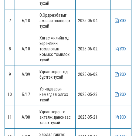
тухай
О.Эрдэнэбатыг
7
Б/18
ажлаас чөлөөлөх
2025-06-04
ҮЗЭХ
тухай
Хагас жилийн эд
хөрөнгийн
8
А/10
тооллогын
2025-06-02
ҮЗЭХ
комисс томилох
тухай
Үндсэн хөрөнгөд
9
А/09
2025-06-02
ҮЗЭХ
бүртгэх тухай
Ур чадварын
10
Б/17
нэмэгдэл олгох
2025-05-23
ҮЗЭХ
тухай
Үндсэн хөрөнгө
11
А/08
акталж данснаас
2025-05-21
ҮЗЭХ
хасах тухай
Зардал гаргах