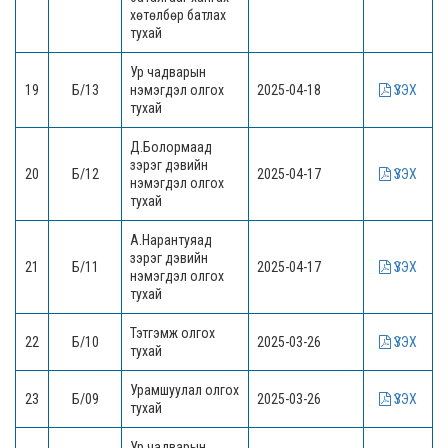
хөтөлбөр батлах
тухай
Ур чадварын
19
Б/13
нэмэгдэл олгох
2025-04-18
ҮЗЭХ
тухай
Д.Болормаад
зэрэг дэвийн
20
Б/12
2025-04-17
ҮЗЭХ
нэмэгдэл олгох
тухай
А.Нарантуяад
зэрэг дэвийн
21
Б/11
2025-04-17
ҮЗЭХ
нэмэгдэл олгох
тухай
Тэтгэмж олгох
22
Б/10
2025-03-26
ҮЗЭХ
тухай
Урамшуулал олгох
23
Б/09
2025-03-26
ҮЗЭХ
тухай
Ур чадварын