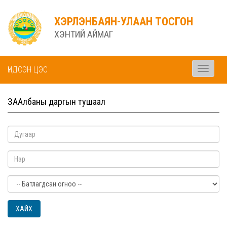
ХЭРЛЭНБАЯН-УЛААН ТОСГОН
ХЭНТИЙ АЙМАГ
ҮНДСЭН ЦЭС
Toggle
navigati
ЗААлбаны даргын тушаал