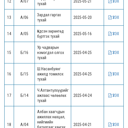
12
А/07
2025-05-21
ҮЗЭХ
тухай
Зардал гаргах
13
А/06
2025-05-20
ҮЗЭХ
тухай
Үндсэн хөрөнгөд
14
А/05
2025-05-16
ҮЗЭХ
бүртгэх тухай
Ур чадварын
15
Б/16
нэмэгдэл олгох
2025-04-25
ҮЗЭХ
тухай
Ш.Насанбуянг
16
Б/15
ажилд томилох
2025-04-25
ҮЗЭХ
тухай
Ч.Алтантүлхүүрийг
17
Б/14
ажлаас чөлөөлөх
2025-04-24
ҮЗЭХ
тухай
Албан хаагчдын
ажиллах нөхцөл,
нийгмийн
18
А/04
2025-04-21
ҮЗЭХ
баталгааг хангах