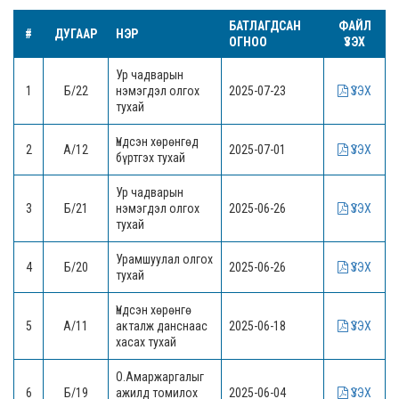
БАТЛАГДСАН
ФАЙЛ
#
ДУГААР
НЭР
ОГНОО
ҮЗЭХ
Ур чадварын
1
Б/22
нэмэгдэл олгох
2025-07-23
ҮЗЭХ
тухай
Үндсэн хөрөнгөд
2
А/12
2025-07-01
ҮЗЭХ
бүртгэх тухай
Ур чадварын
3
Б/21
нэмэгдэл олгох
2025-06-26
ҮЗЭХ
тухай
Урамшуулал олгох
4
Б/20
2025-06-26
ҮЗЭХ
тухай
Үндсэн хөрөнгө
5
А/11
акталж данснаас
2025-06-18
ҮЗЭХ
хасах тухай
О.Амаржаргалыг
6
Б/19
ажилд томилох
2025-06-04
ҮЗЭХ