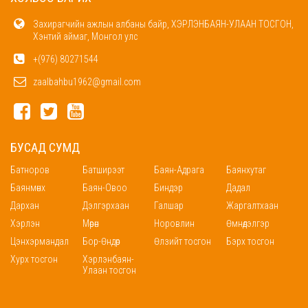
Захирагчийн ажлын албаны байр, ХЭРЛЭНБАЯН-УЛААН ТОСГОН,
Хэнтий аймаг, Монгол улс
+(976) 80271544
zaalbahbu1962@gmail.com
БУСАД СУМД
Батноров
Батширээт
Баян-Адрага
Баянхутаг
Баянмөнх
Баян-Овоо
Биндэр
Дадал
Дархан
Дэлгэрхаан
Галшар
Жаргалтхаан
Хэрлэн
Мөрөн
Норовлин
Өмнөдэлгэр
Цэнхэрмандал
Бор-Өндөр
Өлзийт тосгон
Бэрх тосгон
Хурх тосгон
Хэрлэнбаян-
Улаан тосгон