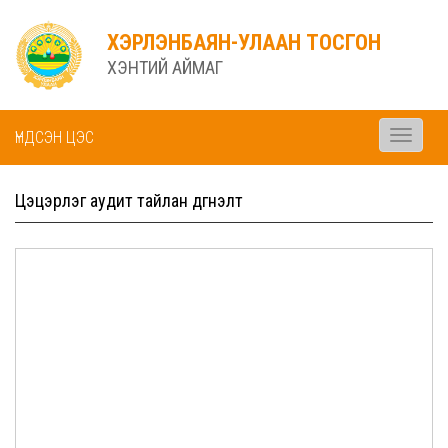
ХЭРЛЭНБАЯН-УЛААН ТОСГОН
ХЭНТИЙ АЙМАГ
ҮНДСЭН ЦЭС
Toggle
navigati
Цэцэрлэг аудит тайлан дүгнэлт