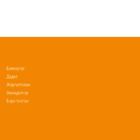
Баянхутаг
Дадал
Жаргалтхаан
Өмнөдэлгэр
Бэрх тосгон