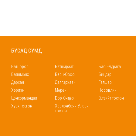
БУСАД СУМД
Батноров
Батширээт
Баян-Адрага
Баянмөнх
Баян-Овоо
Биндэр
Дархан
Дэлгэрхаан
Галшар
Хэрлэн
Мөрөн
Норовлин
Цэнхэрмандал
Бор-Өндөр
Өлзийт тосгон
Хурх тосгон
Хэрлэнбаян-Улаан
тосгон