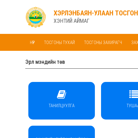
ХЭРЛЭНБАЯН-УЛААН ТОСГОН
ХЭНТИЙ АЙМАГ
НҮҮР
ТОСГОНЫ ТУХАЙ
ТОСГОНЫ ЗАХИРАГЧ
ЗА
Эрүүл мэндийн төв
ТАНИЛЦУУЛГА
ТУША