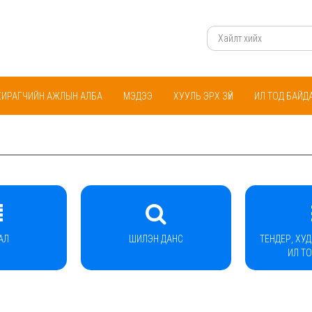
ХИРАГЧИЙН АЖЛЫН АЛБА
МЭДЭЭ
ХУУЛЬ ЭРХ ЗҮЙ
ИЛ ТОД БАЙД
АЛ
ШИЛЭН ДАНС
ТЕНДЕР, ХУ
ИЛ Т