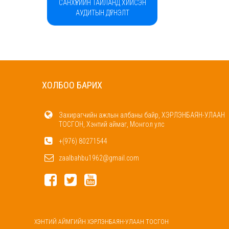
САНХҮҮГИЙН ТАЙЛАНД ХИЙСЭН
АУДИТЫН ДҮГНЭЛТ
ХОЛБОО БАРИХ
Захирагчийн ажлын албаны байр, ХЭРЛЭНБАЯН-УЛААН
ТОСГОН, Хэнтий аймаг, Монгол улс
+(976) 80271544
zaalbahbu1962@gmail.com
ХЭНТИЙ АЙМГИЙН ХЭРЛЭНБАЯН-УЛААН ТОСГОН