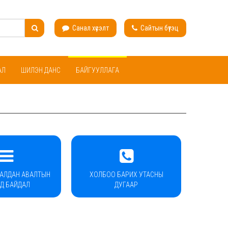
Санал хүсэлт
Сайтын бүтэц
АЛ
ШИЛЭН ДАНС
БАЙГУУЛЛАГА
ДАЛДАН АВАЛТЫН
ХОЛБОО БАРИХ УТАСНЫ
ОД БАЙДАЛ
ДУГААР