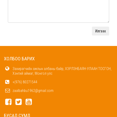
ХОЛБОО БАРИХ
Захирагчийн ажлын албаны байр, ХЭРЛЭНБАЯН-УЛААН ТОСГОН,
Хэнтий аймаг, Монгол улс
+(976) 80271544
zaalbahbu1962@gmail.com
БУСАД СУМД