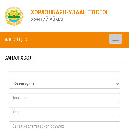
ХЭРЛЭНБАЯН-УЛААН ТОСГОН
ХЭНТИЙ АЙМАГ
ҮНДСЭН ЦЭС
Toggle
navigati
САНАЛ ХҮСЭЛТ