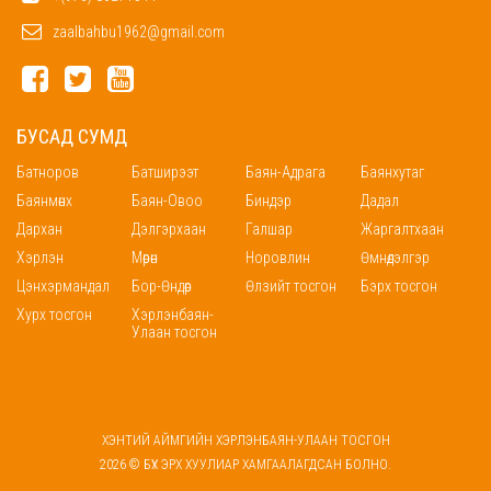
zaalbahbu1962@gmail.com
БУСАД СУМД
Батноров
Батширээт
Баян-Адрага
Баянхутаг
Баянмөнх
Баян-Овоо
Биндэр
Дадал
Дархан
Дэлгэрхаан
Галшар
Жаргалтхаан
Хэрлэн
Мөрөн
Норовлин
Өмнөдэлгэр
Цэнхэрмандал
Бор-Өндөр
Өлзийт тосгон
Бэрх тосгон
Хурх тосгон
Хэрлэнбаян-
Улаан тосгон
ХЭНТИЙ АЙМГИЙН ХЭРЛЭНБАЯН-УЛААН ТОСГОН
2026 © БҮХ ЭРХ ХУУЛИАР ХАМГААЛАГДСАН БОЛНО.