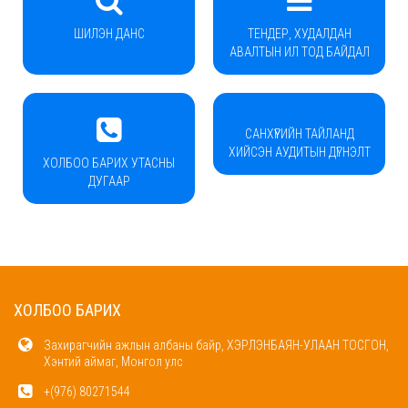
ШИЛЭН ДАНС
ТЕНДЕР, ХУДАЛДАН
АВАЛТЫН ИЛ ТОД БАЙДАЛ
САНХҮҮГИЙН ТАЙЛАНД
ХИЙСЭН АУДИТЫН ДҮГНЭЛТ
ХОЛБОО БАРИХ УТАСНЫ
ДУГААР
ХОЛБОО БАРИХ
Захирагчийн ажлын албаны байр, ХЭРЛЭНБАЯН-УЛААН ТОСГОН,
Хэнтий аймаг, Монгол улс
+(976) 80271544