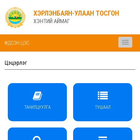
ХЭРЛЭНБАЯН-УЛААН ТОСГОН
ХЭНТИЙ АЙМАГ
ҮНДСЭН ЦЭС
Toggle
navigati
Цэцэрлэг
ТАНИЛЦУУЛГА
ТУШААЛ