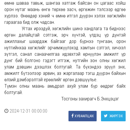
өмнө шаваа тавьж, шангаа хатгаж байсан он цагаас хойш
орон нутаг маань өнгө төрхөө засч, өргөжин тэлсээр өдгөө
хүрлээ. Өнөөдөр хэний ч өмнө итгэл дүүрэн хэлэх хөгжлийн
гараагаа бид олж чадсан.
Угтах ирээдүй, хөгжлийн шинэ хандлага та биднээс
өргөн далайцтай сэтгэж, эрч хүчтэй, үлдэц үр дүнтэй
ажиллахыг шаардаж байгааг дор бүрнээ тунгаан, орон
нутгийнхаа хөгжлийг эрчимжүүлэхэд хамтын сэтгэл, хичээл
зүтгэл, санал санаачилгаа идэвхтэй өрнүүлэн амжилт үр
дүнг бий болгоно гэдэгт итгэж, нутгийн зон олны хөгжил
улам дэвшин дээшлэх болтугай. Та бүхэндээ эрүүл энх,
амжилт бүтээлээр арвин, аз жаргалаар тэгш дүүрэн байхын
өлзий дэмбэрэлтэй ерөөлийг өргөн дэвшүүлье.
Түмэн олны маань амьдрал ахуй улам бүр өөдрөг байх
болтугай.
Тосгоны захирагч Б.Энхцэцэг
2024-12-31 00:00:00
ХУВААЛЦАХ
ЖИРГЭХ