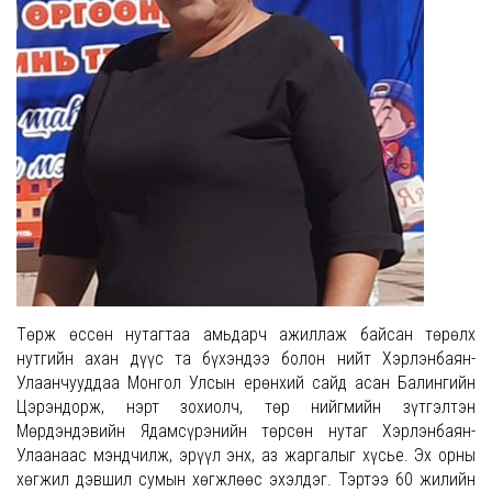
Төрж өссөн нутагтаа амьдарч ажиллаж байсан төрөлх
нутгийн ахан дүүс та бүхэндээ болон нийт Хэрлэнбаян-
Улаанчууддаа Монгол Улсын ерөнхий сайд асан Балингийн
Цэрэндорж, нэрт зохиолч, төр нийгмийн зүтгэлтэн
Мөрдэндэвийн Ядамсүрэнийн төрсөн нутаг Хэрлэнбаян-
Улаанаас мэндчилж, эрүүл энх, аз жаргалыг хүсье. Эх орны
хөгжил дэвшил сумын хөгжлөөс эхэлдэг. Тэртээ 60 жилийн