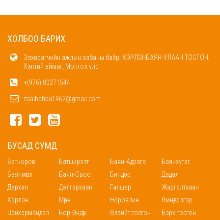
ХОЛБОО БАРИХ
Захирагчийн ажлын албаны байр, ХЭРЛЭНБАЯН-УЛААН ТОСГОН,
Хэнтий аймаг, Монгол улс
+(976) 80271544
zaalbahbu1962@gmail.com
БУСАД СУМД
Батноров
Батширээт
Баян-Адрага
Баянхутаг
Баянмөнх
Баян-Овоо
Биндэр
Дадал
Дархан
Дэлгэрхаан
Галшар
Жаргалтхаан
Хэрлэн
Мөрөн
Норовлин
Өмнөдэлгэр
Цэнхэрмандал
Бор-Өндөр
Өлзийт тосгон
Бэрх тосгон