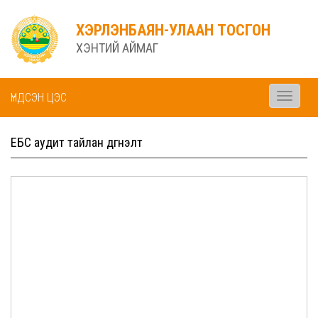
ХЭРЛЭНБАЯН-УЛААН ТОСГОН
ХЭНТИЙ АЙМАГ
ҮНДСЭН ЦЭС
Toggle
navigati
ЕБС аудит тайлан дүгнэлт