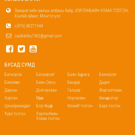
Захирагчийн ажлын албаны байр, ХЭРЛЭНБАЯН-УЛААН ТОСГОН,
Хэнтий аймаг, Монгол улс
+(976) 80271544
zaalbahbu1962@gmail.com
БУСАД СУМД
Батноров
Батширээт
Баян-Адрага
Баянхутаг
Баянмөнх
Баян-Овоо
Биндэр
Дадал
Дархан
Дэлгэрхаан
Галшар
Жаргалтхаан
Хэрлэн
Мөрөн
Норовлин
Өмнөдэлгэр
Цэнхэрмандал
Бор-Өндөр
Өлзийт тосгон
Бэрх тосгон
Хурх тосгон
Хэрлэнбаян-
Улаан тосгон