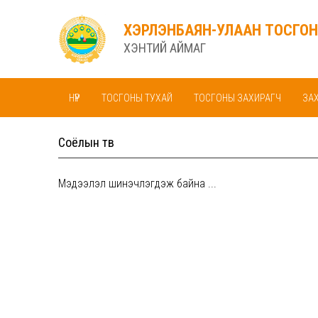
ХЭРЛЭНБАЯН-УЛААН ТОСГОН
ХЭНТИЙ АЙМАГ
НҮҮР
ТОСГОНЫ ТУХАЙ
ТОСГОНЫ ЗАХИРАГЧ
ЗА
Соёлын төв
Мэдээлэл шинэчлэгдэж байна ...