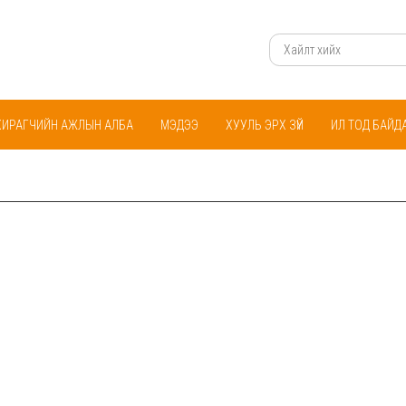
ХИРАГЧИЙН АЖЛЫН АЛБА
МЭДЭЭ
ХУУЛЬ ЭРХ ЗҮЙ
ИЛ ТОД БАЙД