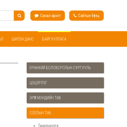
Санал хүсэлт
Сайтын бүтэц
АЛ
ШИЛЭН ДАНС
БАЙГУУЛЛАГА
ЕРӨНХИЙ БОЛОВСРОЛЫН СУРГУУЛЬ
ЦЭЦЭРЛЭГ
ЭРҮҮЛ МЭНДИЙН ТӨВ
СОЁЛЫН ТӨВ
Танилцуулга