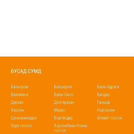
БУСАД СУМД
Батноров
Батширээт
Баян-Адрага
Баянмөнх
Баян-Овоо
Биндэр
Дархан
Дэлгэрхаан
Галшар
Хэрлэн
Мөрөн
Норовлин
Цэнхэрмандал
Бор-Өндөр
Өлзийт тосгон
Хурх тосгон
Хэрлэнбаян-Улаан
тосгон