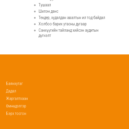
Тушаал
Шилэн данс
Тендер, худалдан авалтын ил тод байдал
Холбоо барих утасны дугаар
Санхүүгийн тайланд хийсэн аудитын
дүгнэлт
Баянхутаг
Дадал
Жаргалтхаан
Өмнөдэлгэр
Бэрх тосгон